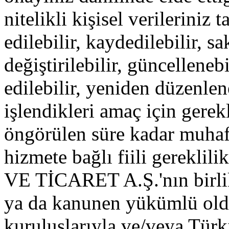
nitelikli kişisel verilerini
edilebilir, kaydedilebilir, sa
değiştirilebilir, güncelleneb
edilebilir, yeniden düzenlene
işlendikleri amaç için gerek
öngörülen süre kadar muhaf
hizmete bağlı fiili gerekl
VE TİCARET A.Ş.'nın birlikte
ya da kanunen yükümlü o
kuruluşlarıyla ve/veya Tür