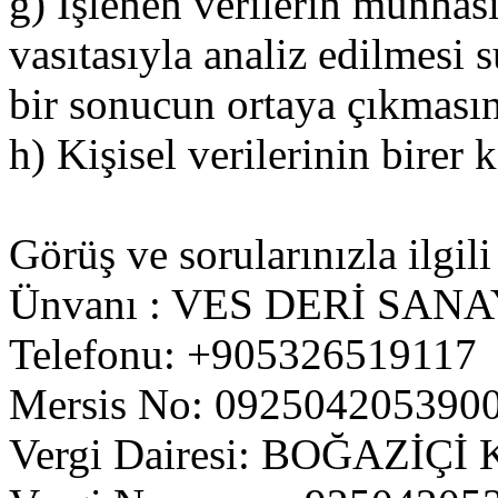
g) İşlenen verilerin münhas
vasıtasıyla analiz edilmesi s
bir sonucun ortaya çıkmasın
h) Kişisel verilerinin birer
Görüş ve sorularınızla ilgili
Ünvanı : VES DERİ SANA
Telefonu: +905326519117
Mersis No: 092504205390
Vergi Dairesi: BOĞAZİ