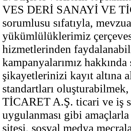
VES DERİ SANAYİ VE TİCA
sorumlusu sıfatıyla, mevzu
yükümlülüklerimiz çerçev
hizmetlerinden faydalanabi
kampanyalarımız hakkında si
şikayetlerinizi kayıt altına 
standartları oluşturabil
TİCARET A.Ş. ticari ve iş st
uygulanması gibi amaçlarla ki
sitesi, sosyal medya mecral