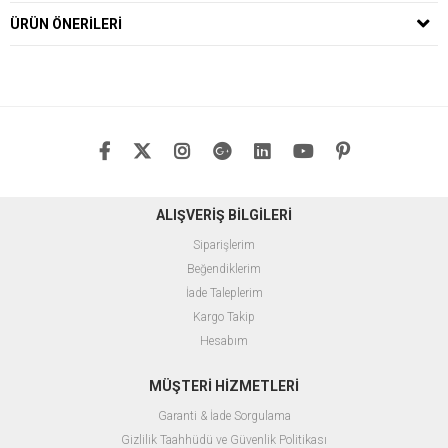
ÜRÜN ÖNERILERI
ALIŞVERİŞ BİLGİLERİ
Siparişlerim
Beğendiklerim
İade Taleplerim
Kargo Takip
Hesabım
MÜŞTERİ HİZMETLERİ
Garanti & İade Sorgulama
Gizlilik Taahhüdü ve Güvenlik Politikası