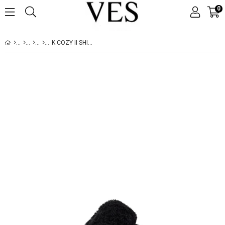
0
K COZY II SHIMMER SKY BLACK / RAINBOW METALLIC 1157672K