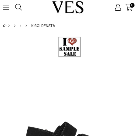
0
K GOLDENSTAR SLINGBACK BLACK (SIYAH) 1136541K