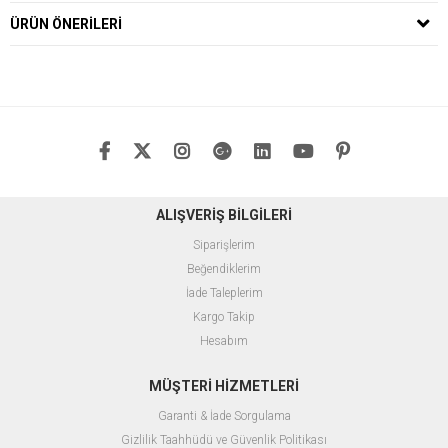
ÜRÜN ÖNERILERI
ALIŞVERİŞ BİLGİLERİ
Siparişlerim
Beğendiklerim
İade Taleplerim
Kargo Takip
Hesabım
MÜŞTERİ HİZMETLERİ
Garanti & İade Sorgulama
Gizlilik Taahhüdü ve Güvenlik Politikası