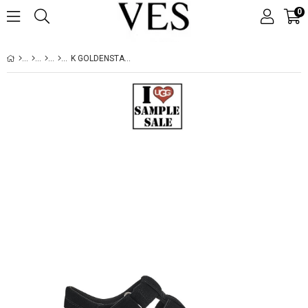
0
K GOLDENSTAR STRAP BLACK (SIYAH) 1136544K