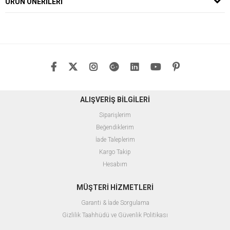
ÜRÜN ÖNERILERI
ALIŞVERİŞ BİLGİLERİ
Siparişlerim
Beğendiklerim
İade Taleplerim
Kargo Takip
Hesabım
MÜŞTERİ HİZMETLERİ
Garanti & İade Sorgulama
Gizlilik Taahhüdü ve Güvenlik Politikası