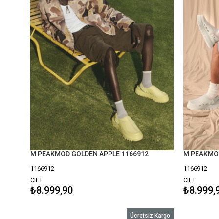
M PEAKMOD GOLDEN APPLE 1166912
M PEAKMOD
1166912
1166912
CIFT
CIFT
₺8.999,90
₺8.999,
Ücretsiz Kargo