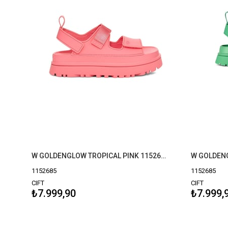
W GOLDENGLOW TROPICAL PINK 1152685
1152685
1152685
CIFT
CIFT
₺7.999,90
₺7.999,