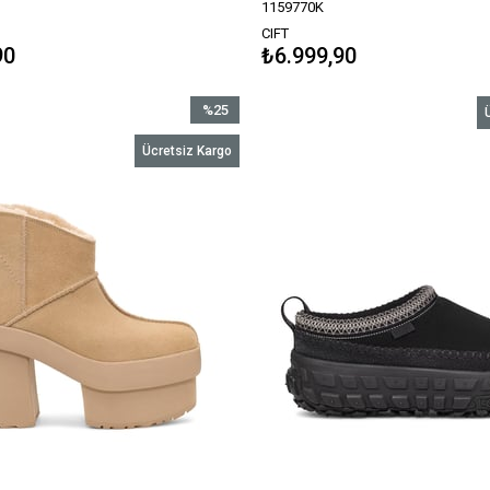
1159770K
CIFT
90
₺6.999,90
%25
İndirim
Ücretsiz Kargo
%25İndirim