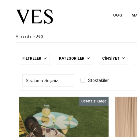
UGG
M
Anasayfa
>
UGG
FILTRELER
KATEGORILER
CINSIYET
Stoktakiler
Ücretsiz Kargo