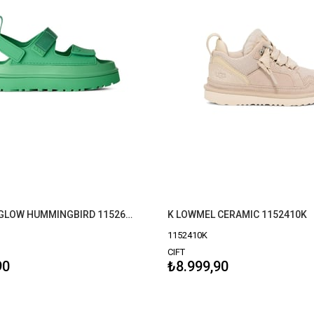
W GOLDENGLOW HUMMINGBIRD 1152685
K LOWMEL CERAMIC 1152410K
1152410K
CIFT
90
₺8.999,90