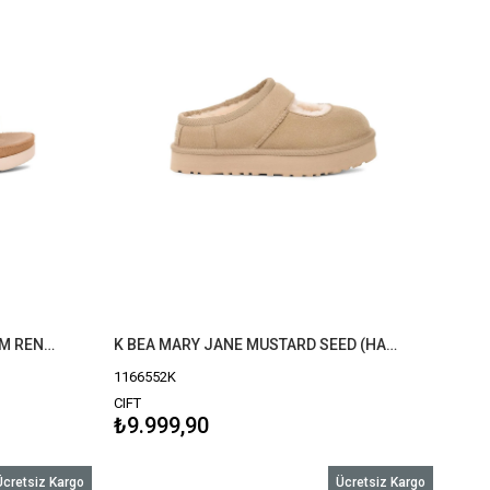
K GOLDENSTAR GLIDE SAND (KUM RENGI) 1166713K
K BEA MARY JANE MUSTARD SEED (HARDAL) 1166552K
1166552K
CIFT
₺9.999,90
Ücretsiz Kargo
Ücretsiz Kargo