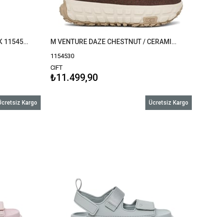
M VENTURE DAZE BLACK / BLACK 1154530
M VENTURE DAZE CHESTNUT / CERAMIC 1154530
1154530
CIFT
₺11.499,90
Ücretsiz Kargo
Ücretsiz Kargo