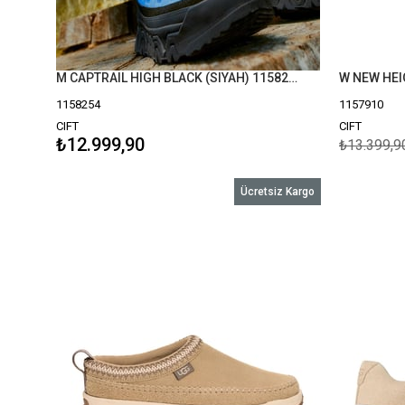
M CAPTRAIL HIGH BLACK (SIYAH) 1158254
1158254
1157910
CIFT
CIFT
₺12.999,90
₺13.399,9
Ücretsiz Kargo