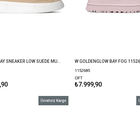
M SOUTH BAY SNEAKER LOW SUEDE MUSTARD SEED (HARDAL) 1154150
W GOLDENGLOW BAY FOG 1152
1152685
CIFT
,90
₺7.999,90
Ücretsiz Kargo