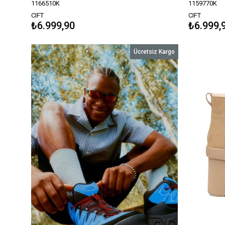
1166510K
1159770K
CIFT
CIFT
₺6.999,90
₺6.999,
Ücretsiz Kargo