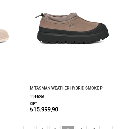
M TASMAN WEATHER HYBRID SMOKE PLUME/BLACK 1144096
1144096
CIFT
₺15.999,90