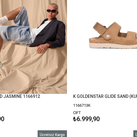
 JASMINE 1166912
1166713K
CIFT
90
₺6.999,90
Ücretsiz Kargo