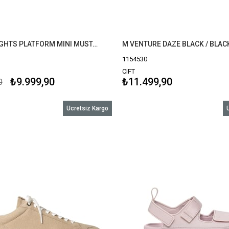
W NEW HEIGHTS PLATFORM MINI MUSTARD SEED (HARDAL)
1154530
CIFT
₺9.999,90
₺11.499,90
0
Ücretsiz Kargo