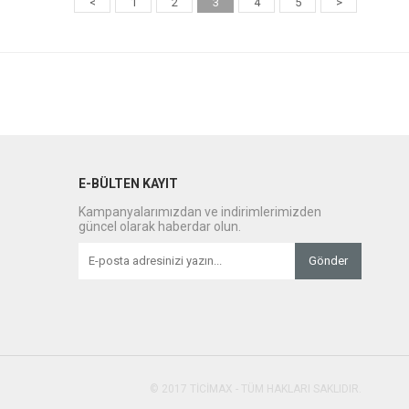
<
1
2
3
4
5
>
E-BÜLTEN KAYIT
Kampanyalarımızdan ve indirimlerimizden
güncel olarak haberdar olun.
Gönder
© 2017 TİCİMAX - TÜM HAKLARI SAKLIDIR.