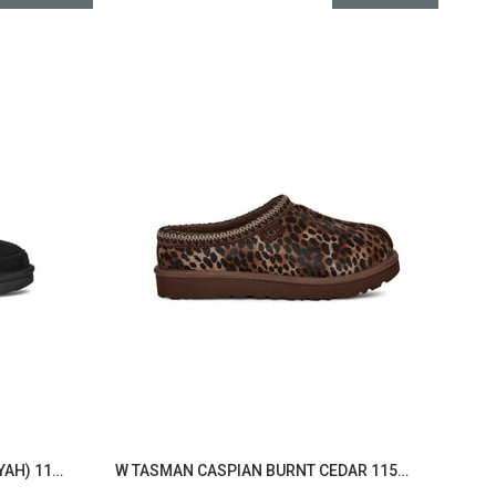
K GOLDENSTAR CLOG BLACK (SIYAH) 1159770K
W TASMAN CASPIAN BURNT CEDAR 1158350