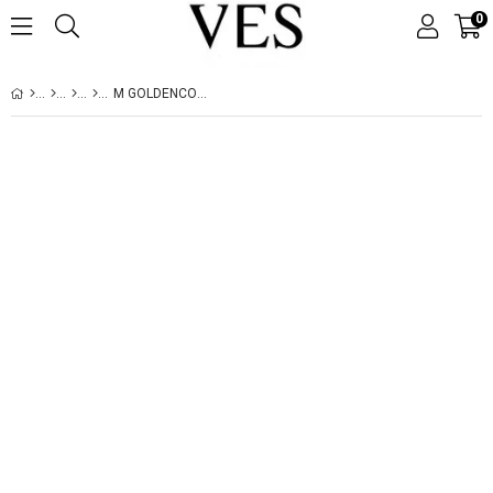
0
M GOLDENCOAST CLOG II BLACK (SIYAH) 1166915