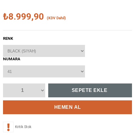
₺8.999,90
(KDV Dahil)
RENK
NUMARA
Kritik Stok