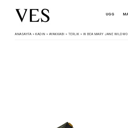
UGG
M
ANASAYFA
>
KADIN
>
AYAKKABI
>
TERLIK
>
W BEA MARY JANE WILDWO