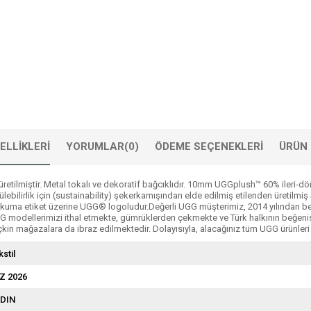
ELLIKLERI
YORUMLAR
(0)
ÖDEME SEÇENEKLERI
ÜRÜN 
retilmiştir. Metal tokalı ve dekoratif bağcıklıdır. 10mm UGGplush™ 60% ileri-dö
bilirlik için (sustainability) şekerkamışından elde edilmiş etilenden üretilmiş 
 dokuma etiket üzerine UGG® logoludur.Değerli UGG müşterimiz, 2014 yılından b
 UGG modellerimizi ithal etmekte, gümrüklerden çekmekte ve Türk halkının beğe
in mağazalara da ibraz edilmektedir. Dolayısıyla, alacağınız tüm UGG ürünleri 
kstil
Z 2026
DIN