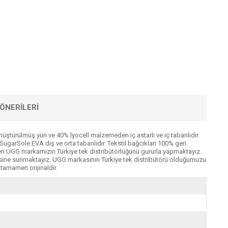
ÖNERILERI
nüştürülmüş yün ve 40% lyocell malzemeden iç astarlı ve iç tabanlıdır.
SugarSole EVA dış ve orta tabanlıdır. Tekstil bağcıkları 100% geri
eri UGG markamızın Türkiye tek distribütörlüğünü gururla yapmaktayız.
nisine sunmaktayız. UGG markasının Türkiye tek distribütörü olduğumuzu
tamamen orijinaldir.