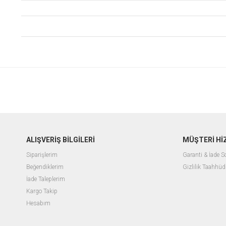
ALIŞVERİŞ BİLGİLERİ
MÜŞTERİ Hİ
Siparişlerim
Garanti & İade 
Beğendiklerim
Gizlilik Taahhüd
İade Taleplerim
Kargo Takip
Hesabım