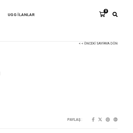
0
UGG İLANLAR
< < ÖNCEKI SAYFAYA DÖN
1
PAYLAŞ :