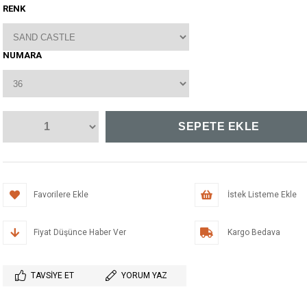
RENK
NUMARA
Favorilere Ekle
İstek Listeme Ekle
Fiyat Düşünce Haber Ver
Kargo Bedava
TAVSIYE ET
YORUM YAZ