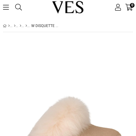
0
W DISQUETTE CHALET SANDCASTLE 1173930