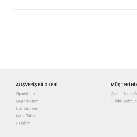
ALIŞVERİŞ BİLGİLERİ
MÜŞTERİ Hİ
Siparişlerim
Garanti & İade 
Beğendiklerim
Gizlilik Taahhüd
İade Taleplerim
Kargo Takip
Hesabım