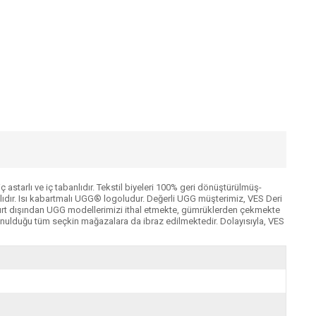
starlı ve iç tabanlıdır. Tekstil biyeleri 100% geri dönüştürülmüş-
anlıdır. Isı kabartmalı UGG® logoludur. Değerli UGG müşterimiz, VES Deri
 yurt dışından UGG modellerimizi ithal etmekte, gümrüklerden çekmekte
nulduğu tüm seçkin mağazalara da ibraz edilmektedir. Dolayısıyla, VES