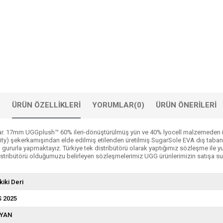
ÜRÜN ÖZELLIKLERI
YORUMLAR
(0)
ÜRÜN ÖNERILERI
lar. 17mm UGGplush™ 60% ileri-dönüştürülmüş yün ve 40% lyocell malzemeden iç a
inability) şekerkamışından elde edilmiş etilenden üretilmiş SugarSole EVA dış tab
ü gururla yapmaktayız. Türkiye tek distribütörü olarak yaptığımız sözleşme ile
istribütörü olduğumuzu belirleyen sözleşmelerimiz UGG ürünlerimizin satışa su
kiki Deri
S 2025
YAN