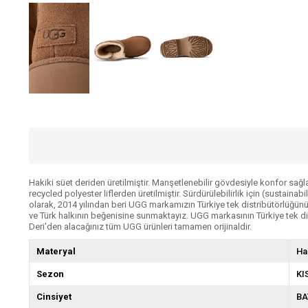
Hakiki süet deriden üretilmiştir. Manşetlenebilir gövdesiyle konfor sağ
recycled polyester liflerden üretilmiştir. Sürdürülebilirlik için (susta
olarak, 2014 yılından beri UGG markamızın Türkiye tek distribütörlüğün
ve Türk halkının beğenisine sunmaktayız. UGG markasının Türkiye tek d
Deri'den alacağınız tüm UGG ürünleri tamamen orijinaldir.
Materyal
Ha
Sezon
KI
Cinsiyet
BA