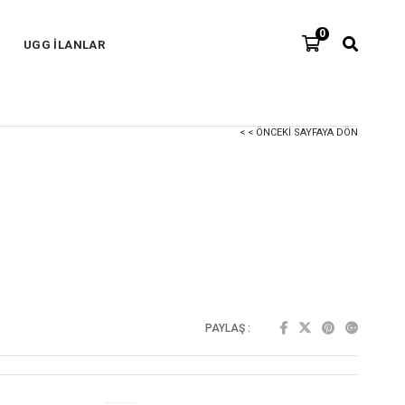
0
UGG İLANLAR
< < ÖNCEKI SAYFAYA DÖN
PAYLAŞ :