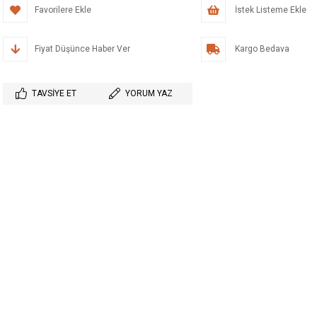
Favorilere Ekle
İstek Listeme Ekle
Fiyat Düşünce Haber Ver
Kargo Bedava
TAVSIYE ET
YORUM YAZ