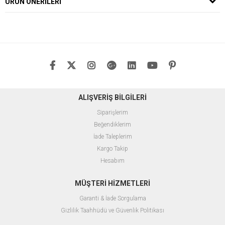
ÜRÜN ÖNERILERI
ALIŞVERİŞ BİLGİLERİ
Siparişlerim
Beğendiklerim
İade Taleplerim
Kargo Takip
Hesabım
MÜŞTERİ HİZMETLERİ
Garanti & İade Sorgulama
Gizlilik Taahhüdü ve Güvenlik Politikası