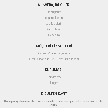
ALIŞVERİŞ BİLGİLERİ
Siparişlerim
Beğendiklerim
İade Taleplerim
Kargo Takip
Hesabım
MÜŞTERİ HİZMETLERİ
Garanti & İade Sorgulama
Gizlilik Taahhüdü ve Güvenlik Politikası
KURUMSAL
Hakkımızda
İletişim
E-BÜLTEN KAYIT
Kampanyalarımızdan ve indirimlerimizden güncel olarak haberdar
olun.