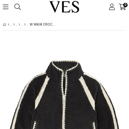
0
W NIKIA CROCHET UGGFLUFF JACKET BLACK (SIYAH)