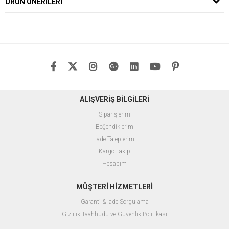
ÜRÜN ÖNERILERI
ALIŞVERİŞ BİLGİLERİ
Siparişlerim
Beğendiklerim
İade Taleplerim
Kargo Takip
Hesabım
MÜŞTERİ HİZMETLERİ
Garanti & İade Sorgulama
Gizlilik Taahhüdü ve Güvenlik Politikası