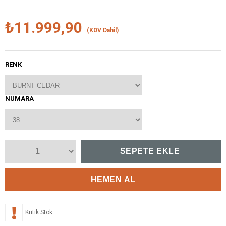
₺11.999,90
(KDV Dahil)
RENK
NUMARA
Kritik Stok