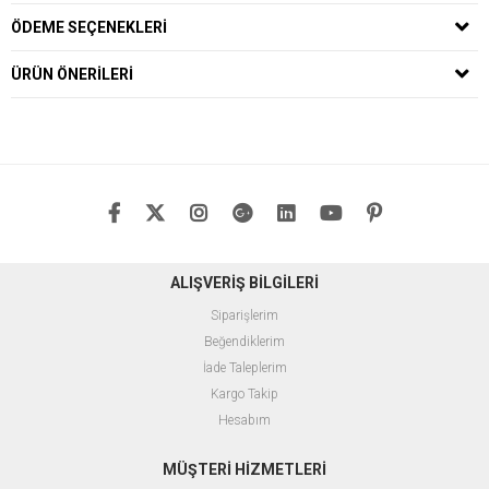
ÖDEME SEÇENEKLERI
ÜRÜN ÖNERILERI
ALIŞVERİŞ BİLGİLERİ
Siparişlerim
Beğendiklerim
İade Taleplerim
Kargo Takip
Hesabım
MÜŞTERİ HİZMETLERİ