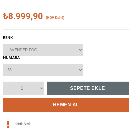
₺8.999,90
(KDV Dahil)
RENK
NUMARA
Kritik Stok