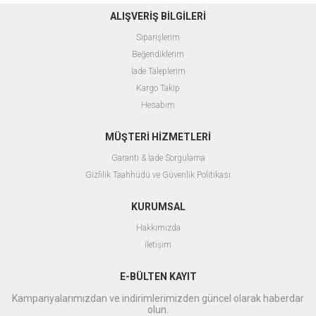
ALIŞVERİŞ BİLGİLERİ
Siparişlerim
Beğendiklerim
İade Taleplerim
Kargo Takip
Hesabım
MÜŞTERİ HİZMETLERİ
Garanti & İade Sorgulama
Gizlilik Taahhüdü ve Güvenlik Politikası
KURUMSAL
Hakkımızda
İletişim
E-BÜLTEN KAYIT
Kampanyalarımızdan ve indirimlerimizden güncel olarak haberdar
olun.