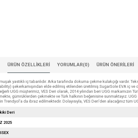
ÜRÜN ÖZELLIKLERI
YORUMLAR
(0)
ÜRÜN ÖNERILERI
yumuşak yastıklı iç tabanlıdır. Arka tarafında dokuma çekme kulakçığı vardır. Te
inability) şekerkamışından elde edilmiş etilenden üretilmiş SugarSole EVA iç ve o
erli UGG müşterimiz, VES Deri olarak, 2014 yılından beri UGG markamızın Türkiy
etmekte, gümrüklerden çekmekte ve Türk halkının beğenisine sunmaktayız. UGG 
 Trendyol'a da ibraz edilmektedir. Dolayısıyla, VES Deri'den alacağınız tüm UG
kiki Deri
Z 2025
ISEX