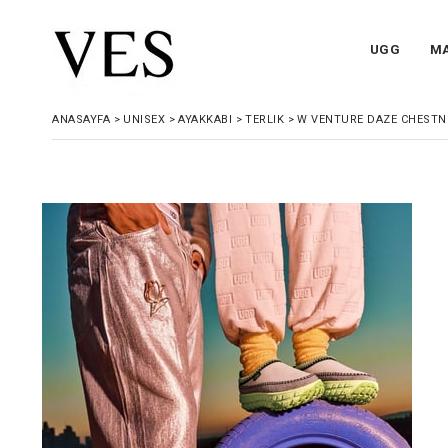
UGG
M
ANASAYFA
>
UNISEX
>
AYAKKABI
>
TERLIK
>
W VENTURE DAZE CHESTNU