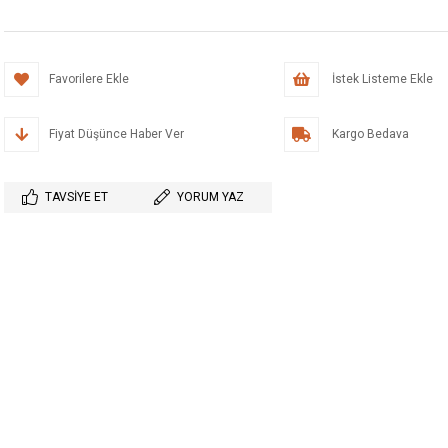
Favorilere Ekle
İstek Listeme Ekle
Fiyat Düşünce Haber Ver
Kargo Bedava
TAVSIYE ET
YORUM YAZ