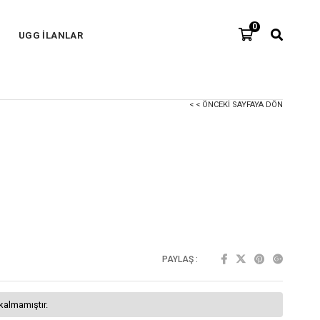
0
UGG İLANLAR
< < ÖNCEKI SAYFAYA DÖN
PAYLAŞ :
kalmamıştır.