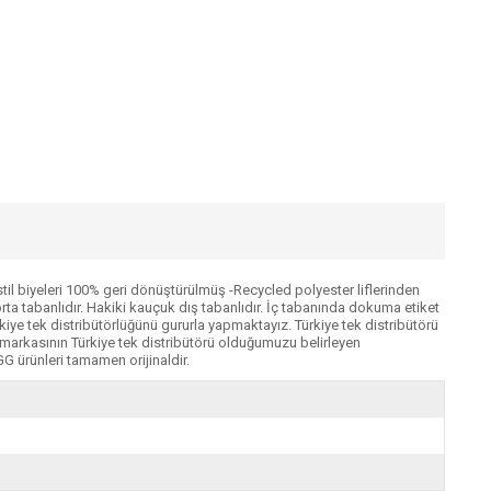
kstil biyeleri 100% geri dönüştürülmüş -Recycled polyester liflerinden
rta tabanlıdır. Hakiki kauçuk dış tabanlıdır. İç tabanında dokuma etiket
e tek distribütörlüğünü gururla yapmaktayız. Türkiye tek distribütörü
markasının Türkiye tek distribütörü olduğumuzu belirleyen
G ürünleri tamamen orijinaldir.