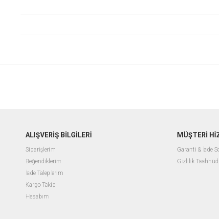
ALIŞVERİŞ BİLGİLERİ
MÜŞTERİ Hİ
Siparişlerim
Garanti & İade 
Beğendiklerim
Gizlilik Taahhüd
İade Taleplerim
Kargo Takip
Hesabım