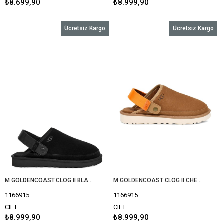
₺8.699,90
₺8.999,90
Ücretsiz Kargo
Ücretsiz Kargo
M GOLDENCOAST CLOG II BLACK (SIYAH) 1166915
M GOLDENCOAST CLOG II CHESTNUT / BRIGHT MELON 1166915
1166915
1166915
CIFT
CIFT
₺8.999,90
₺8.999,90