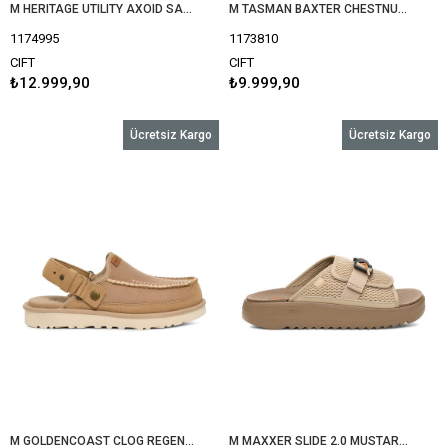
M HERITAGE UTILITY AXOID SAND / REGAL BLUE 1174995
M TASMAN BAXTER CHESTNUT (TABA) 1173810
1174995
1173810
CIFT
CIFT
₺12.999,90
₺9.999,90
Ücretsiz Kargo
Ücretsiz Kargo
M GOLDENCOAST CLOG REGENERATE SAND 1169491
M MAXXER SLIDE 2.0 MUSTARD SEED (HARDAL) 1167871