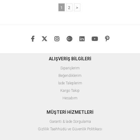
1
2
>
ALIŞVERİŞ BİLGİLERİ
Siparişlerim
Beğendiklerim
İade Taleplerim
Kargo Takip
Hesabım
MÜŞTERİ HİZMETLERİ
Garanti & İade Sorgulama
Gizlilik Taahhüdü ve Güvenlik Politikası