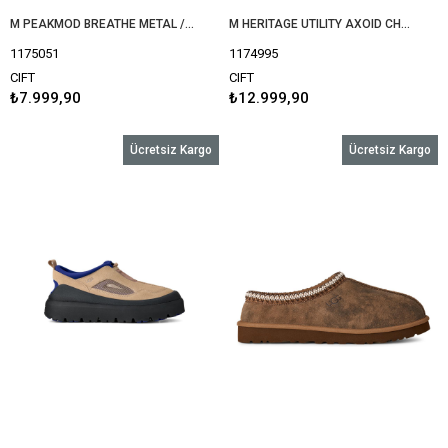
M PEAKMOD BREATHE METAL / BLACK / JASMINE 1175051
M HERITAGE UTILITY AXOID CHESTNUT / JASMINE 1174995
1175051
1174995
CIFT
CIFT
₺7.999,90
₺12.999,90
Ücretsiz Kargo
Ücretsiz Kargo