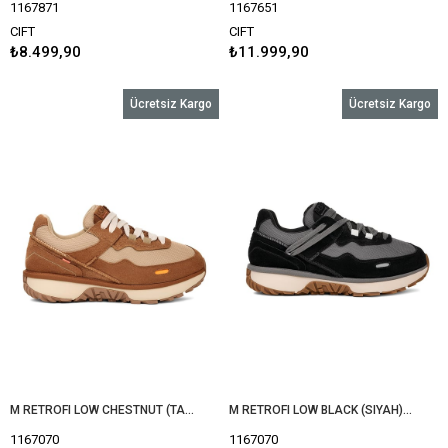
1167871
1167651
CIFT
CIFT
₺8.499,90
₺11.999,90
Ücretsiz Kargo
Ücretsiz Kargo
M RETROFI LOW CHESTNUT (TABA) 1167070
M RETROFI LOW BLACK (SIYAH) 1167070
1167070
1167070