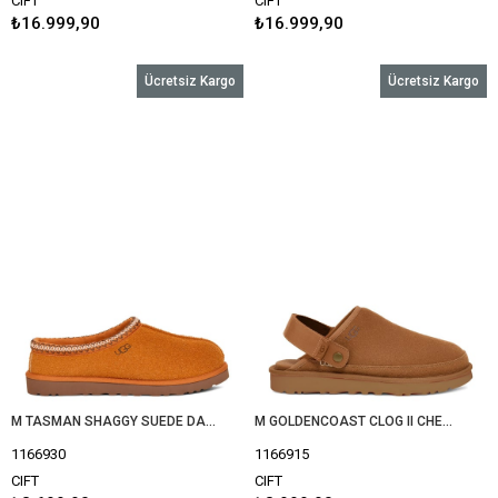
CIFT
CIFT
₺16.999,90
₺16.999,90
Ücretsiz Kargo
Ücretsiz Kargo
M TASMAN SHAGGY SUEDE DARK APRICOT 1166930
M GOLDENCOAST CLOG II CHESTNUT (TABA) 1166915
1166930
1166915
CIFT
CIFT