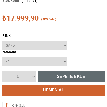
(1169491)
₺17.999,90
(KDV Dahil)
RENK
NUMARA
Kritik Stok