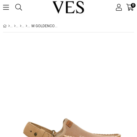
0
M GOLDENCOAST CLOG REGENERATE SAND 1169491