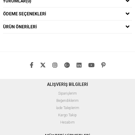
YORUMLAR
(0)
ÖDEME SEÇENEKLERI
ÜRÜN ÖNERILERI
ALIŞVERİŞ BİLGİLERİ
Siparişlerim
Beğendiklerim
İade Taleplerim
Kargo Takip
Hesabım