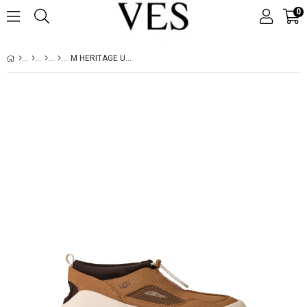
0
M HERITAGE UTILITY AXOID CHESTNUT / JASMINE 1174995