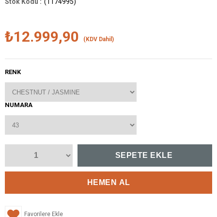
(1174995)
₺12.999,90
(KDV Dahil)
RENK
NUMARA
Favorilere Ekle