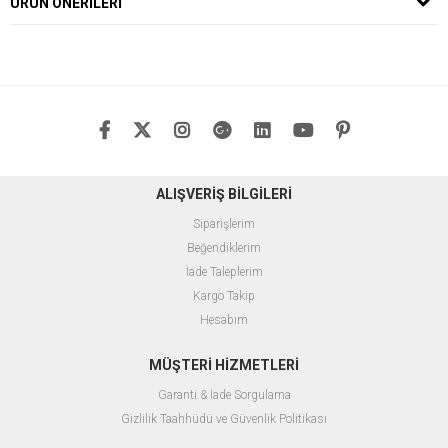
ÜRÜN ÖNERILERI
ALIŞVERİŞ BİLGİLERİ
Siparişlerim
Beğendiklerim
İade Taleplerim
Kargo Takip
Hesabım
MÜŞTERİ HİZMETLERİ
Garanti & İade Sorgulama
Gizlilik Taahhüdü ve Güvenlik Politikası