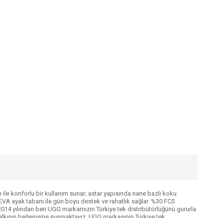
ı ile konforlu bir kullanım sunar; astar yapısında nane bazlı koku
 EVA ayak tabanı ile gün boyu destek ve rahatlık sağlar. %30 FCS
2014 yılından beri UGG markamızın Türkiye tek distribütörlüğünü gururla
halkının beğenisine sunmaktayız. UGG markasının Türkiye tek