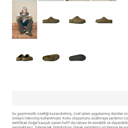
Su geçirmezlik özelliği kazandırılmış, özel işlem uygulanmış deriden üret
önleyici teknoloji kullanılmıştır. Koku oluşumunu azaltmaya yardımcı öz
sertifikalı doğal kauçuk içeren hafif dış tabanı ile esneklik ve dayanı
yapmaktayız. Türkiye tek distribütörü olarak yaptığımız sözleşme ile 