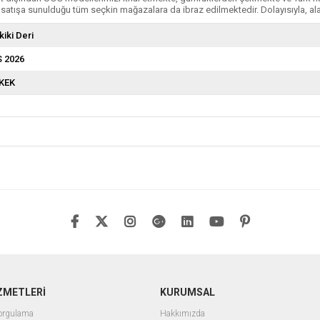
atışa sunulduğu tüm seçkin mağazalara da ibraz edilmektedir. Dolayısıyla, ala
kiki Deri
S 2026
KEK
ZMETLERİ
KURUMSAL
Sorgulama
Hakkımızda