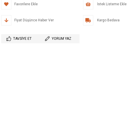
Favorilere Ekle
İstek Listeme Ekle
Fiyat Düşünce Haber Ver
Kargo Bedava
TAVSIYE ET
YORUM YAZ