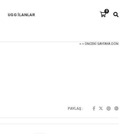
0
UGG İLANLAR
< < ÖNCEKI SAYFAYA DÖN
PAYLAŞ :