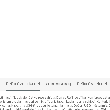
ÜRÜN ÖZELLIKLERI
YORUMLAR
(0)
ÜRÜN ÖNERILERI
ilmiştir. Nubuk deri üst yüzeye sahiptir. Deri ve RWS sertifikalı yün jersey astar
el işlem uygulanmış deri ve mikrofiber iç taban kaplamasına sahiptir. Konturlu
klılık sunar. Kabartma UGG® logosu ile tamamlanmıştır. Değerli UGG müşterimiz, 
yurt dışından UGG modellerimizi ithal etmekte, gümrüklerden çekmekte ve Türk 