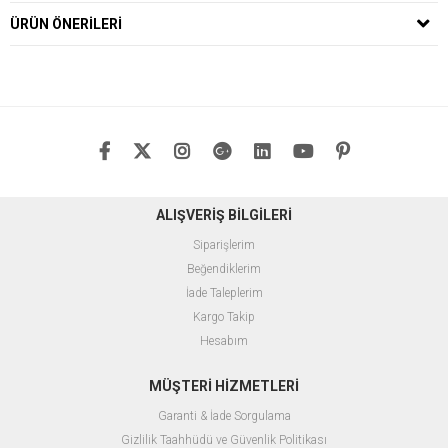
ÜRÜN ÖNERILERI
ALIŞVERİŞ BİLGİLERİ
Siparişlerim
Beğendiklerim
İade Taleplerim
Kargo Takip
Hesabım
MÜŞTERİ HİZMETLERİ
Garanti & İade Sorgulama
Gizlilik Taahhüdü ve Güvenlik Politikası