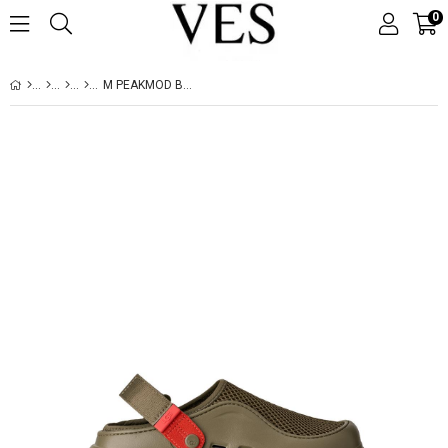
0
M PEAKMOD BREATHE BURNT OLIVE / RED PEPPER 1175051