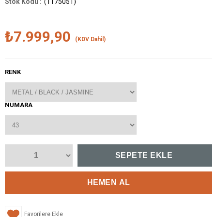
(1175051)
₺7.999,90
(KDV Dahil)
RENK
NUMARA
Favorilere Ekle