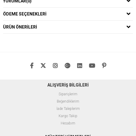
YORUMLAR
(0)
ÖDEME SEÇENEKLERI
ÜRÜN ÖNERILERI
ALIŞVERİŞ BİLGİLERİ
Siparişlerim
Beğendiklerim
İade Taleplerim
Kargo Takip
Hesabım