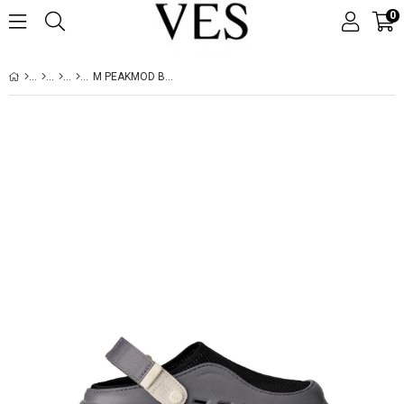
0
M PEAKMOD BREATHE METAL / BLACK / JASMINE 1175051