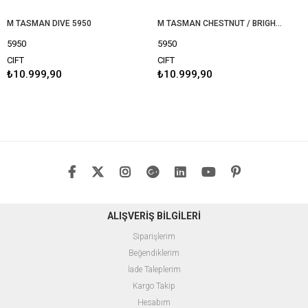
M TASMAN DIVE 5950
M TASMAN CHESTNUT / BRIGHT MELON 5950
5950
5950
CIFT
CIFT
₺10.999,90
₺10.999,90
ALIŞVERİŞ BİLGİLERİ
Siparişlerim
Beğendiklerim
İade Taleplerim
Kargo Takip
Hesabım